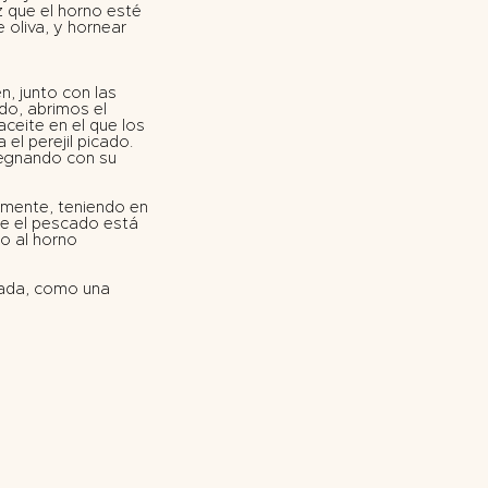
z que el horno esté
 oliva, y hornear
n, junto con las
do, abrimos el
ceite en el que los
l perejil picado.
pregnando con su
amente, teniendo en
ue el pescado está
o al horno
eada, como una