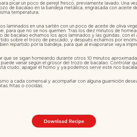
ara picar un poco de perejil fresco, previamente lavado. Una ve
trozo de bacalao en la bandeja metálica, engrasada con aceite de
misma temperatura.
jos laminados en una sartén con un poco de aceite de oliva virge
ve, para que no se nos quemen. Tras los diez minutos de hornea
o de bacalao echamos los ajos laminados y las guindas, con el a
ido sobre el trozo de pescado, y después echamos por encima e
o bien repartido por la bandeja, para que al evaporarse vaya im
jar que se sigan horneando durante otros 10 minutos aproximad
 puede variar según el grosor del trozo de bacalao. Controlar q
stá crudo, apagar el horno y ya podemos servir este rico bacala
 mismo a cada comensal y acompañar con alguna guarnición des
tas fritas o cocidas.
Download Recipe