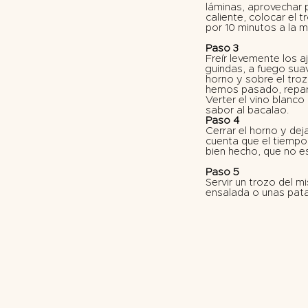
láminas, aprovechar p
caliente, colocar el 
por 10 minutos a la 
Paso 3
Freír levemente los a
guindas, a fuego sua
horno y sobre el troz
hemos pasado, repart
Verter el vino blanc
sabor al bacalao.
Paso 4
Cerrar el horno y de
cuenta que el tiempo
bien hecho, que no e
Paso 5
Servir un trozo del
ensalada o unas pata